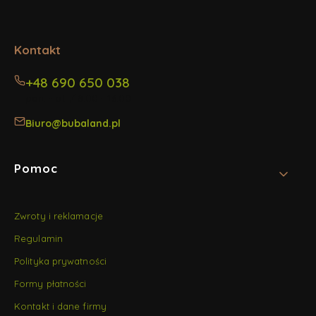
w
w
w
nowej
nowej
nowej
karcie)
karcie)
karcie)
Kontakt
+48 690 650 038
pon. - pt. / 8:00 - 16:00
Biuro@bubaland.pl
Linki w stopce
Pomoc
Zwroty i reklamacje
Regulamin
Polityka prywatności
Formy płatności
Kontakt i dane firmy