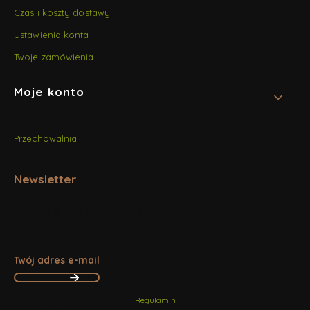
Czas i koszty dostawy
Ustawienia konta
Twoje zamówienia
Moje konto
Przechowalnia
Newsletter
Zapisz się, aby otrzymywać najlepsze oferty i zyskać dostęp
do eksperckich porad.
Twój adres e-mail
Zapisując się, akceptujesz nasz
Regulamin
(w zakresie dotyczącym