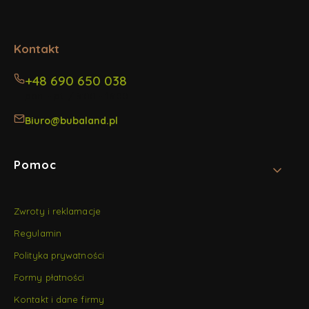
w
w
w
nowej
nowej
nowej
karcie)
karcie)
karcie)
Kontakt
+48 690 650 038
pon. - pt. / 8:00 - 16:00
Biuro@bubaland.pl
Linki w stopce
Pomoc
Zwroty i reklamacje
Regulamin
Polityka prywatności
Formy płatności
Kontakt i dane firmy