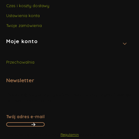
Czas i koszty dostawy
Ustawienia konta
Twoje zamówienia
Moje konto
Przechowalnia
Newsletter
Zapisz się, aby otrzymywać najlepsze oferty i zyskać dostęp
do eksperckich porad.
Twój adres e-mail
Zapisując się, akceptujesz nasz
Regulamin
(w zakresie dotyczącym