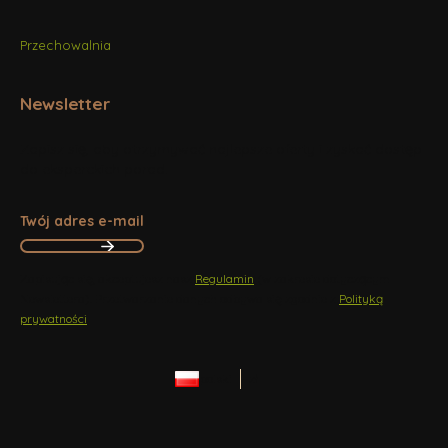
Przechowalnia
Newsletter
Zapisz się, aby otrzymywać najlepsze oferty i zyskać dostęp
do eksperckich porad.
Twój adres e-mail
Zapisując się, akceptujesz nasz
Regulamin
(w zakresie dotyczącym
Newslettera). Przetwarzanie danych odbywa się zgodnie z
Polityką
prywatności
.
polski
zł