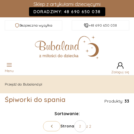
Sklep z artykułami dziecięcymi
DORADZIMY: 48 690 650 038
Bezpieczna wysyłka
+48 690 650 038
Menu
Zaloguj się
Przejdź do:
Bubaland.pl
Śpiworki do spania
Produkty:
33
Lista produktów
Sortowanie:
Strona
z 2
Poprzednie produkty