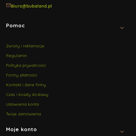
e
z
s
ż
Biuro@bubaland.pl
k
i
Linki w stopce
Pomoc
Zwroty i reklamacje
Regulamin
Polityka prywatności
Formy płatności
Kontakt i dane firmy
Czas i koszty dostawy
Ustawienia konta
Twoje zamówienia
Moje konto