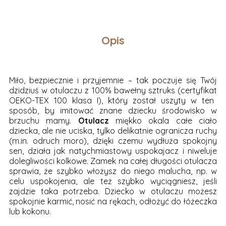
Opis
Miło, bezpiecznie i przyjemnie – tak poczuje się Twój
dzidziuś w otulaczu z 100% bawełny sztruks
(certyfikat
OEKO-TEX 100 klasa I), który został uszyty w ten
sposób, by imitować znane dziecku środowisko w
brzuchu mamy.
Otulacz
miękko okala całe ciało
dziecka, ale nie uciska, tylko delikatnie ogranicza ruchy
(m.in.
odruch moro), dzięki czemu wydłuża spokojny
sen, działa jak natychmiastowy uspokajacz i niweluje
dolegliwości kolkowe. Zamek na całej długości otulacza
sprawia, że szybko włożysz do niego malucha, np. w
celu uspokojenia, ale też szybko wyciągniesz, jeśli
zajdzie taka potrzeba. Dziecko w otulaczu możesz
spokojnie karmić, nosić na rękach, odłożyć do łóżeczka
lub kokonu.