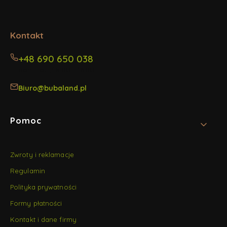
w
w
w
nowej
nowej
nowej
karcie)
karcie)
karcie)
Kontakt
+48 690 650 038
pon. - pt. / 8:00 - 16:00
Biuro@bubaland.pl
Linki w stopce
Pomoc
Zwroty i reklamacje
Regulamin
Polityka prywatności
Formy płatności
Kontakt i dane firmy