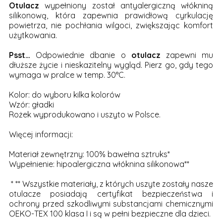
Otulacz
wypełniony został antyalergiczną włókniną
silikonową, która zapewnia prawidłową cyrkulację
powietrza, nie pochłania wilgoci, zwiększając komfort
użytkowania.
Psst…
Odpowiednie dbanie o
otulacz
zapewni mu
dłuższe życie i nieskazitelny wygląd. Pierz go, gdy tego
wymaga w pralce w temp. 30°C.
Kolor: do wyboru kilka kolorów
Wzór: gładki
Rożek wyprodukowano i uszyto w Polsce.
Więcej informacji:
Materiał zewnętrzny: 100% bawełna sztruks*
Wypełnienie: hipoalergiczna włóknina silikonowa**
* ** Wszystkie materiały, z których uszyte zostały nasze
otulacze posiadają certyfikat bezpieczeństwa i
ochrony przed szkodliwymi substancjami chemicznymi
OEKO-TEX 100 klasa I i są w pełni bezpieczne dla dzieci.