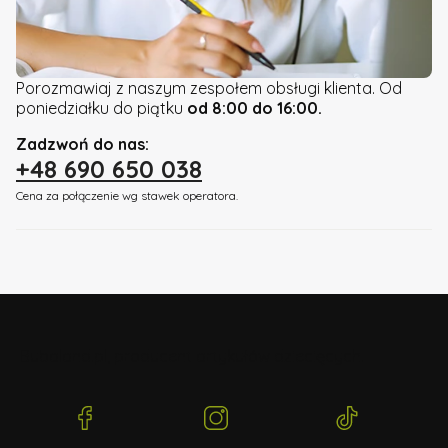
Porozmawiaj z naszym zespołem obsługi klienta. Od
poniedziałku do piątku
od 8:00 do 16:00.
Zadzwoń do nas:
+48 690 650 038
Cena za połączenie wg stawek operatora.
Bubaland.pl, producent artykułów dziecięcych.
(Otwiera
(Otwiera
(Otwiera
się
się
się