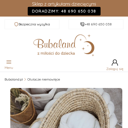
Sklep z artykułami dziecięcymi
DORADZIMY: 48 690 650 038
Bezpieczna wysyłka
+48 690 650 038
Menu
Zaloguj się
Bubaland.pl
Otulacze niemowlęce