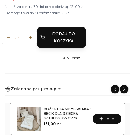
Najniższa cena z 30 dni przed obniżką:
121,00 zł
Promocja trwa do 31 października 2026
DODAJ DO
szt.
KOSZYKA
Kup Teraz
Szybki
zakup
dla
produktu
Zalecane przy zakupie:
Śpiworek
dla
noworodka,
ROŻEK DLA NIEMOWLAKA -
Otulacz
BECIK DLA DZIECKA
SZTRUKS 35x75cm
Sztruks
Dodaj
Cena
131,00 zł
65x85cm