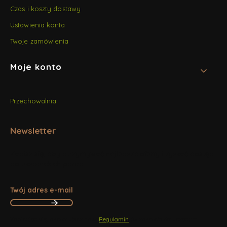
Czas i koszty dostawy
Ustawienia konta
Twoje zamówienia
Moje konto
Przechowalnia
Newsletter
Zapisz się, aby otrzymywać najlepsze oferty i zyskać dostęp
do eksperckich porad.
Twój adres e-mail
Zapisując się, akceptujesz nasz
Regulamin
(w zakresie dotyczącym