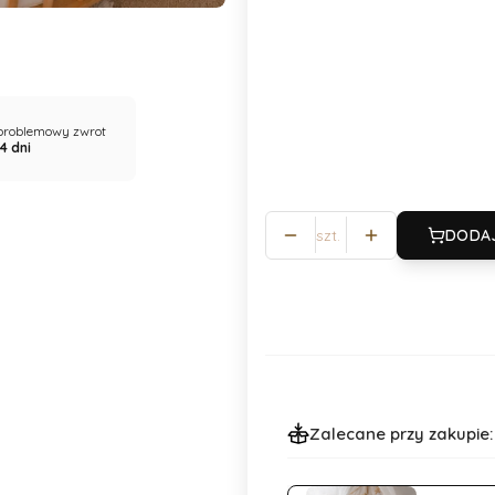
*
Tog
0,5 Tog
1 Tog
1,5 Tog
*
Rozmiar
problemowy zwrot
4 dni
Wybierz
szt.
DODA
Zalecane przy zakupie: