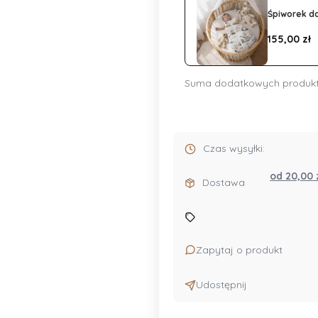
Śpiworek do
Cena
155,00 zł
Suma dodatkowych produk
Czas wysyłki:
od 20,00
Dostawa
Zapytaj o produkt
Udostępnij