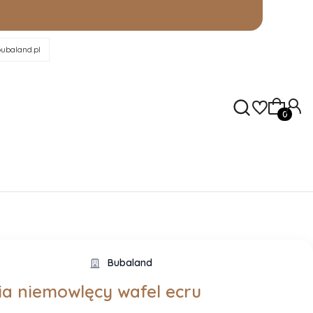
ubaland.pl
Produkty
Bubaland
ia niemowlęcy wafel ecru