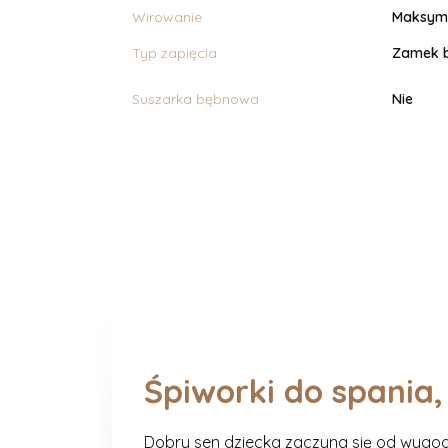
Wirowanie
Maksyma
Typ zapięcia
Zamek b
Suszarka bębnowa
Nie
Śpiworki do spania,
Dobry sen dziecka zaczyna się od wygod