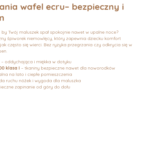
ania wafel ecru– bezpieczny i
n
, by Twój maluszek spał spokojnie nawet w upalne noce?
zny śpiworek niemowlęcy, który zapewnia dziecku komfort
 jak często się wierci. Bez ryzyka przegrzania czy odkrycia się w
sen.
– oddychająca i miękka w dotyku
0 klasa I
– tkaniny bezpieczne nawet dla noworodków
alna na lato i ciepłe pomieszczenia
a ruchu nóżek i wygoda dla maluszka
ieczne zapinanie od góry do dołu
żnić się ceną