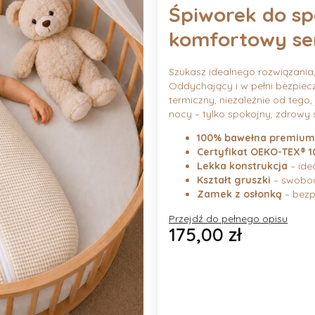
Śpiworek do sp
komfortowy se
Szukasz idealnego rozwiązania
Oddychający i w pełni bezpiec
termiczny, niezależnie od tego,
nocy – tylko spokojny, zdrowy 
100% bawełna premium
Certyfikat OEKO-TEX® 10
Lekka konstrukcja
– ide
Kształt gruszki
– swobod
Zamek z osłonką
– bezp
Przejdź do pełnego opisu
Cena
175,00 zł
Wybierz wariant produktu:
Poszczególne warianty mogą ró