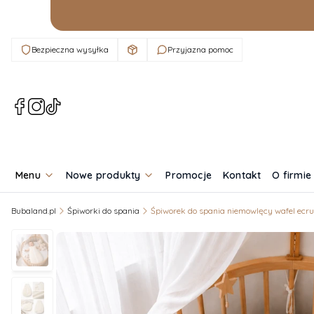
Bezpieczna wysyłka
Przyjazna pomoc
(Otwiera
(Otwiera
(Otwiera
się
się
się
w
w
w
nowej
nowej
nowej
karcie)
karcie)
karcie)
Menu
Nowe produkty
Promocje
Kontakt
O firmie
Bubaland.pl
Śpiworki do spania
Śpiworek do spania niemowlęcy wafel ecru