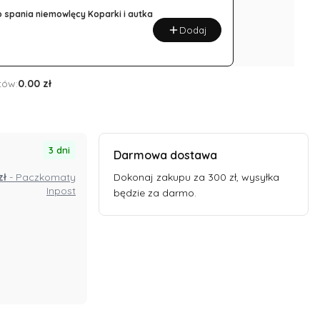
niemowlęcy
 spania niemowlęcy Koparki i autka
wafel
Dodaj
ecru
tów:
0.00 zł
3 dni
Darmowa dostawa
 zł
- Paczkomaty
Dokonaj zakupu za 300 zł, wysyłka
Inpost
będzie za darmo.